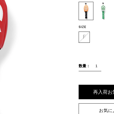
SIZE
F
数量：
再入荷お
お気に