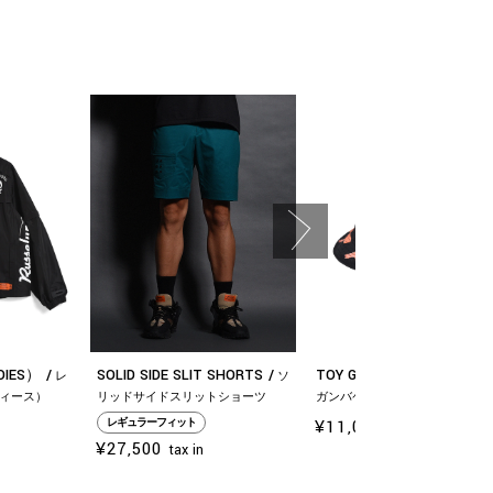
ADIES）
SOLID SIDE SLIT SHORTS
TOY GUN BUCKET HAT
レ
ソ
ト
ィース）
リッドサイドスリットショーツ
ガンバケットハット
¥11,000
レギュラーフィット
tax in
¥27,500
tax in