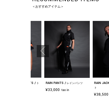
＜おすすめアイテム＞
OY GUN ALOHA SHIRTS
RAIN PANTS
RAIN JAC
ト
レインパンツ
ガン アロハシャツ
ト
¥33,000
tax in
¥38,500
ルーズフィット
25,300
tax in