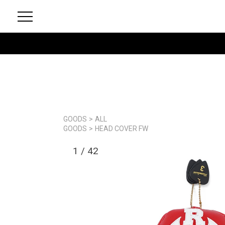
GOODS
>
ALL
GOODS
>
HEAD COVER FW
1
/
42