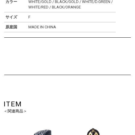
カラー
WHITE/GOLD / BLACK/GOLD / WHITE/D.GREEN /
WHITE/RED / BLACK/ORANGE
サイズ
F
原産国
MADE IN CHINA
ITEM
＜関連商品＞