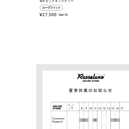
S/S モックネックティー
ルーズフィット
¥27,500
tax in