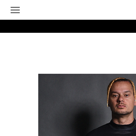
1
/
19