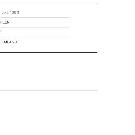
ル：100％
GREEN
7
THAILAND