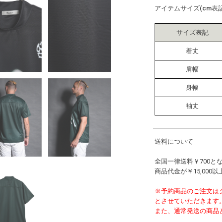
アイテムサイズ(cm表記
サイズ表記
着丈
肩幅
身幅
袖丈
送料について
全国一律送料￥700と
商品代金が￥15,00
※予約商品のご注文はクレジ
とさせていただきます
また、通常発送の商品