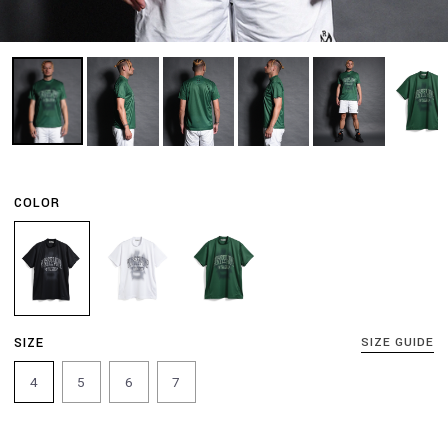
COLOR
SIZE
SIZE GUIDE
4
5
6
7