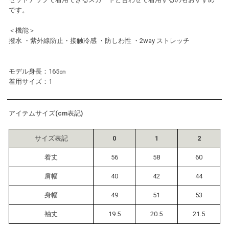
です。
＜機能＞
撥水 ・紫外線防止・接触冷感 ・防しわ性 ・2way ストレッチ
モデル身長：165㎝
着用サイズ：1
アイテムサイズ(cm表記)
サイズ表記
0
1
2
着丈
56
58
60
肩幅
40
42
44
身幅
49
51
53
袖丈
19.5
20.5
21.5