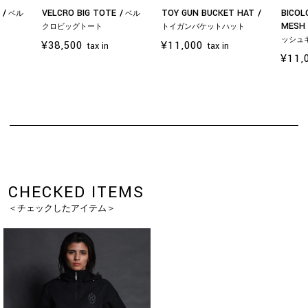
G
VELCRO BIG TOTE
TOY GUN BUCKET HAT
BICOL
ベル
ベル
お買い物を続ける
カートへ進む
MESH
クロビッグトート
トイガンバケットハット
ッシュ
¥38,500
¥11,000
tax in
tax in
¥11,
CHECKED ITEMS
＜チェックしたアイテム＞