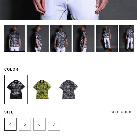
COLOR
SIZE
SIZE GUIDE
4
5
6
7