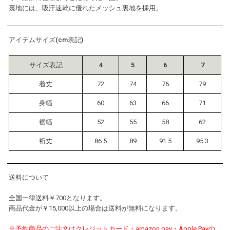
裏地には、吸汗速乾に優れたメッシュ裏地を採用。
アイテムサイズ(cm表記)
サイズ表記
4
5
6
7
着丈
72
74
76
79
身幅
60
63
66
71
裾幅
52
55
58
62
裄丈
86.5
89
91.5
95.3
送料について
全国一律送料￥700となります。
商品代金が￥15,000以上の場合は送料が無料になります。
※予約商品のご注文はクレジットカード・amazon pay・Apple Payの