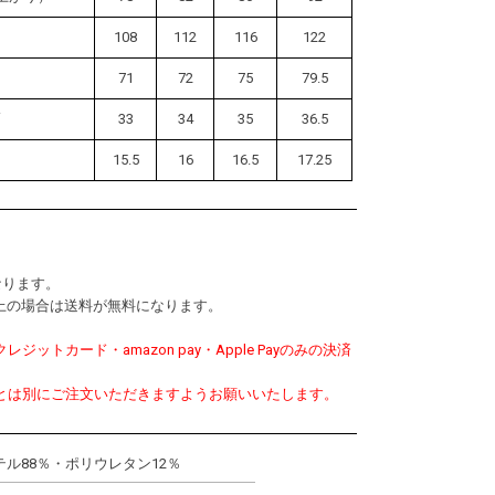
108
112
116
122
71
72
75
79.5
幅
33
34
35
36.5
15.5
16
16.5
17.25
なります。
0以上の場合は送料が無料になります。
ットカード・amazon pay・Apple Payのみの決済
。
とは別にご注文いただきますようお願いいたします。
ル88％・ポリウレタン12％