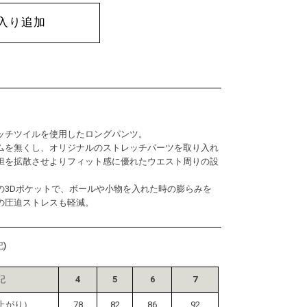
入り追加
ッチツイルを使用したロングパンツ。
ムを無くし、オリジナルのストレッチパーツを取り入れ
担を拡散させよりフィット感に優れたウエスト周りの設
の3Dポケットで、ボールや小物を入れた時の膨らみを
の圧迫ストレスも軽減。
)
記
4
5
6
7
上がり）
78
82
86
92