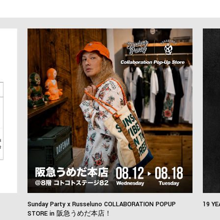
Sunday Party x Russeluno COLLABORATION POPUP
19 YE
STORE in 阪急うめだ本店！