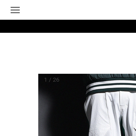
1
/
26