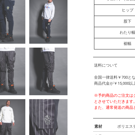
ヒップ
股下
わたり
裾幅
送料について
全国一律送料￥700と
商品代金が￥15,00
※予約商品のご注文はクレジ
とさせていただきます
また、通常発送の商品
素材
ポリエステ