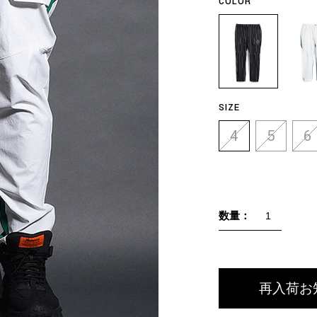
COLOR
SIZE
4
5
6
数量：
再入荷お