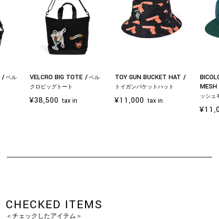
G
VELCRO BIG TOTE
TOY GUN BUCKET HAT
BICOL
ベル
ベル
MESH
クロビッグトート
トイガンバケットハット
ッシュ
¥38,500
¥11,000
tax in
tax in
¥11,
お買い物を続ける
カートへ進む
CHECKED ITEMS
＜チェックしたアイテム＞