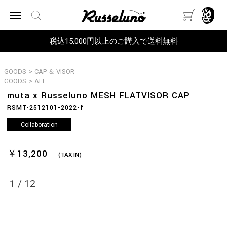
税込15,000円以上のご購入で送料無料
GOODS
>
CAP ＆ VISOR
GOODS
>
ALL
muta x Russeluno MESH FLATVISOR CAP
RSMT-2512101-2022-f
Collaboration
￥13,200
(TAX IN)
1
/
12