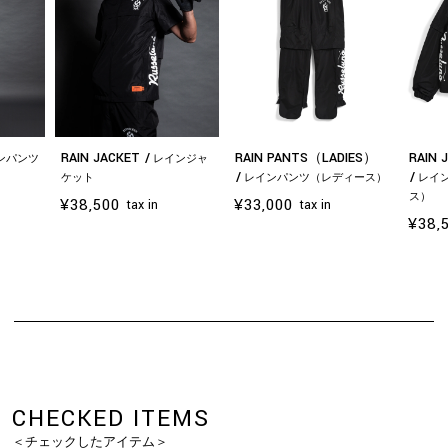
RAIN JACKET
RAIN PANTS（LADIES）
RAIN 
ンパンツ
レインジャ
ケット
レインパンツ（レディース）
レイ
ス）
¥38,500
¥33,000
tax in
tax in
¥38,
お買い物を続ける
カートへ進む
CHECKED ITEMS
＜チェックしたアイテム＞