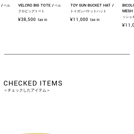
G
VELCRO BIG TOTE
TOY GUN BUCKET HAT
BICOL
ベル
ベル
MESH
クロビッグトート
トイガンバケットハット
ッシュ
¥38,500
¥11,000
tax in
tax in
¥11,
お買い物を続ける
カートへ進む
CHECKED ITEMS
＜チェックしたアイテム＞