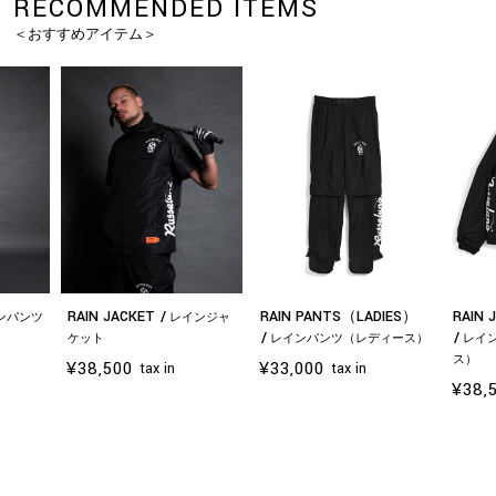
RECOMMENDED ITEMS
＜おすすめアイテム＞
RAIN JACKET
RAIN PANTS（LADIES）
RAIN 
ンパンツ
レインジャ
ケット
レインパンツ（レディース）
レイ
ス）
¥38,500
¥33,000
tax in
tax in
¥38,
お買い物を続ける
カートへ進む