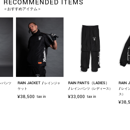
RECOMMENDED ITEMS
＜おすすめアイテム＞
RAIN JACKET
RAIN PANTS（LADIES）
RAIN 
ンパンツ
レインジャ
ケット
レインパンツ（レディース）
レイ
ス）
¥38,500
¥33,000
tax in
tax in
¥38,
お買い物を続ける
カートへ進む