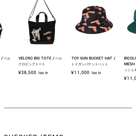
G
VELCRO BIG TOTE
TOY GUN BUCKET HAT
BICOL
ベル
ベル
MESH
クロビッグトート
トイガンバケットハット
ッシュ
¥38,500
¥11,000
tax in
tax in
¥11,
お買い物を続ける
カートへ進む